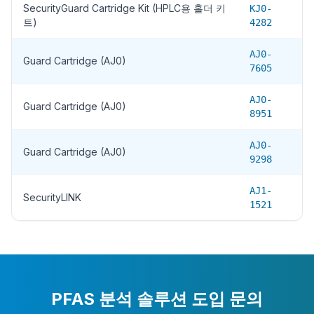
SecurityGuard Cartridge Kit (HPLC용 홀더 키
KJ0-
트)
4282
AJ0-
Guard Cartridge (AJ0)
7605
AJ0-
Guard Cartridge (AJ0)
8951
AJ0-
Guard Cartridge (AJ0)
9298
AJ1-
SecurityLINK
1521
PFAS 분석 솔루션 도입 문의