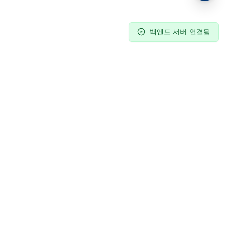
백엔드 서버 연결됨
Columnpia
C
대한민국 공식 Phenomenex 총판.
최고의 크로마토그래피 솔루션을 제공합니다.
Solutions
Antibody Analysis
Oligonucleotides