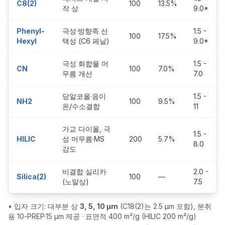
C8(2)
100
13.5%
작 상
9.0*
Phenyl-
극성·방향족 선
1.5 -
100
17.5%
Hexyl
택성 (C6 페닐)
9.0*
극성 화합물 머
1.5 -
CN
100
7.0%
무름 개선
7.0
당알코올·음이
1.5 -
NH2
100
9.5%
온/수소결합
11
가교 다이올, 극
1.5 -
HILIC
성 머무름·MS
200
5.7%
8.0
감도
비결합 실리카
2.0 -
Silica(2)
100
—
(노말상)
7.5
• 입자 크기: 대부분 상
3, 5, 10 µm
(C18(2)는 2.5 µm 포함), 분취
용 10-PREP·15 µm 제공 · 표면적 400 m²/g (HILIC 200 m²/g)