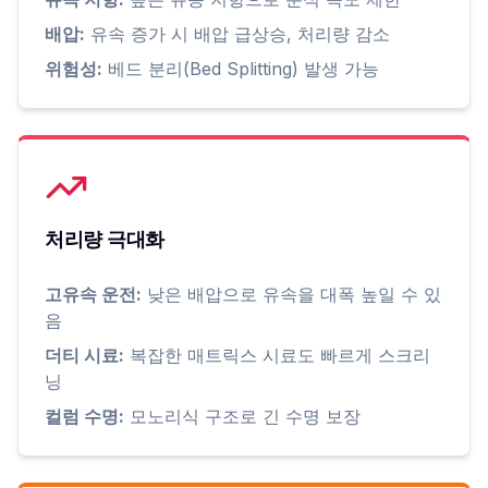
배압:
유속 증가 시 배압 급상승, 처리량 감소
위험성:
베드 분리(Bed Splitting) 발생 가능
처리량 극대화
고유속 운전:
낮은 배압으로 유속을 대폭 높일 수 있
음
더티 시료:
복잡한 매트릭스 시료도 빠르게 스크리
닝
컬럼 수명:
모노리식 구조로 긴 수명 보장