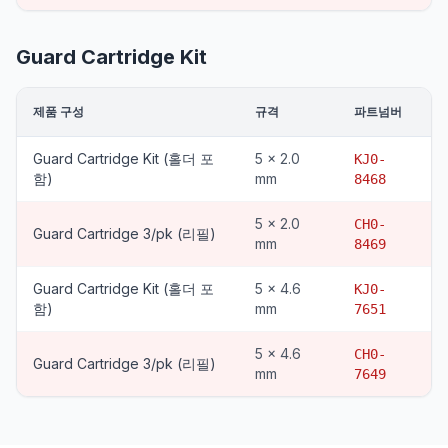
Guard Cartridge Kit
제품 구성
규격
파트넘버
Guard Cartridge Kit (홀더 포
5 x 2.0
KJ0-
함)
mm
8468
5 x 2.0
CH0-
Guard Cartridge 3/pk (리필)
mm
8469
Guard Cartridge Kit (홀더 포
5 x 4.6
KJ0-
함)
mm
7651
5 x 4.6
CH0-
Guard Cartridge 3/pk (리필)
mm
7649