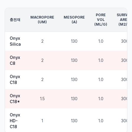
PORE
SURFAC
MACROPORE
MESOPORE
충전재
VOL
AREA
(UM)
(A)
(ML/G)
(M2/G)
Onyx
2
130
1.0
300
Silica
Onyx
2
130
1.0
300
C8
Onyx
2
130
1.0
300
C18
Onyx
1.5
130
1.0
300
C18*
Onyx
HD-
1
130
1.0
300
C18