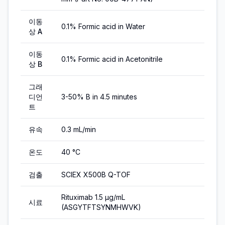
이동
0.1% Formic acid in Water
상 A
이동
0.1% Formic acid in Acetonitrile
상 B
그래
디언
3-50% B in 4.5 minutes
트
유속
0.3 mL/min
온도
40 °C
검출
SCIEX X500B Q-TOF
Rituximab 1.5 µg/mL
시료
(ASGYTFTSYNMHWVK)