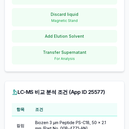
Discard liquid
Magnetic Stand
Add Elution Solvent
Transfer Supernatant
For Analysis
LC-MS 비교 분석 조건 (App ID 25577)
항목
조건
Biozen 3 µm Peptide PS-C18, 50 x 2.1
컬럼
mm (Part No. 00B-4771-AN)